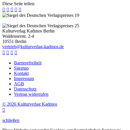
Diese Seite teilen:





Kulturverlag Kadmos Berlin
Waldenserstr. 2-4
10551
Berlin
v
e
r
t
r
i
e
b
@
k
u
l
t
u
r
v
e
r
l
a
g
-
k
a
d
m
o
s
.
d
e




Barrierefreiheit
Sitemap
Kontakt
Impressum
AGB
Datenschutz
Vertrag widerrufen
© 2026 Kulturverlag Kadmos

schließen