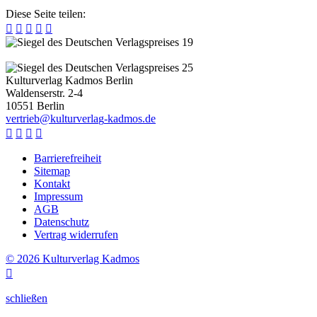
Diese Seite teilen:





Kulturverlag Kadmos Berlin
Waldenserstr. 2-4
10551
Berlin
v
e
r
t
r
i
e
b
@
k
u
l
t
u
r
v
e
r
l
a
g
-
k
a
d
m
o
s
.
d
e




Barrierefreiheit
Sitemap
Kontakt
Impressum
AGB
Datenschutz
Vertrag widerrufen
© 2026 Kulturverlag Kadmos

schließen