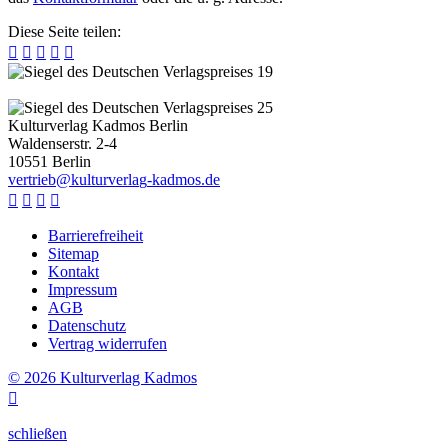
Diese Seite teilen:





Kulturverlag Kadmos Berlin
Waldenserstr. 2-4
10551
Berlin
v
e
r
t
r
i
e
b
@
k
u
l
t
u
r
v
e
r
l
a
g
-
k
a
d
m
o
s
.
d
e




Barrierefreiheit
Sitemap
Kontakt
Impressum
AGB
Datenschutz
Vertrag widerrufen
© 2026 Kulturverlag Kadmos

schließen