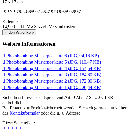
17 x 17 cm
ISBN 978-3-86599-285-7
9783865992857
Kalender
14,99 €
inkl. MwSt.
zzgl. Versandkosten
in den Warenkorb
Weitere Informationen

Photobombing Musterpostkarte 6
(
JPG
,
94,16 KB
)

Photobombing Musterpostkarte 5
(
JPG
,
110,47 KB
)

Photobombing Musterpostkarte 4
(
JPG
,
154,54 KB
)

Photobombing Musterpostkarte 3
(
JPG
,
184,60 KB
)

Photobombing Musterpostkarte 2
(
JPG
,
172,80 KB
)

Photobombing Musterpostkarte 1
(
JPG
,
220,44 KB
)
Sicherheitshinweise entsprechend Art. 9 Abs. 7 Satz 2 GPSR
entbehrlich.
Bei Fragen zur Produktsicherheit wenden Sie sich gerne an uns über
das
Kontaktformular
oder die u. g. Adresse.
Diese Seite teilen:




