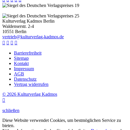
Kulturverlag Kadmos Berlin
Waldenserstr. 2-4
10551
Berlin
v
e
r
t
r
i
e
b
@
k
u
l
t
u
r
v
e
r
l
a
g
-
k
a
d
m
o
s
.
d
e




Barrierefreiheit
Sitemap
Kontakt
Impressum
AGB
Datenschutz
Vertrag widerrufen
© 2026 Kulturverlag Kadmos

schließen
Diese Website verwendet Cookies, um bestmöglichen Service zu
bieten.