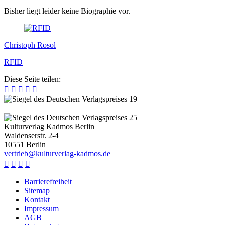
Bisher liegt leider keine Biographie vor.
Christoph Rosol
RFID
Diese Seite teilen:





Kulturverlag Kadmos Berlin
Waldenserstr. 2-4
10551
Berlin
v
e
r
t
r
i
e
b
@
k
u
l
t
u
r
v
e
r
l
a
g
-
k
a
d
m
o
s
.
d
e




Barrierefreiheit
Sitemap
Kontakt
Impressum
AGB