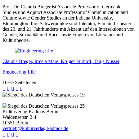
Prof. Dr. Claudia Breger ist Associate Professor of Germanic
Studies und Adjunct Associate Professor of Communication and
Culture sowie Gender Studies an der Indiana University,
Bloomington. Ihre Schwerpunkte sind Literatur, Film und Theater
des 20. und 21. Jahrhunderts mit Akzent auf den Intersektionen von
Gender, Sexualität und Race sowie Fragen von Literatur- und
Kulturtheorie.
Claudia Breger, Irmela Marei Krüger-Fürhoff, Tanja Nusser
Engineering Life
Diese Seite teilen:





Kulturverlag Kadmos Berlin
Waldenserstr. 2-4
10551
Berlin
v
e
r
t
r
i
e
b
@
k
u
l
t
u
r
v
e
r
l
a
g
-
k
a
d
m
o
s
.
d
e



