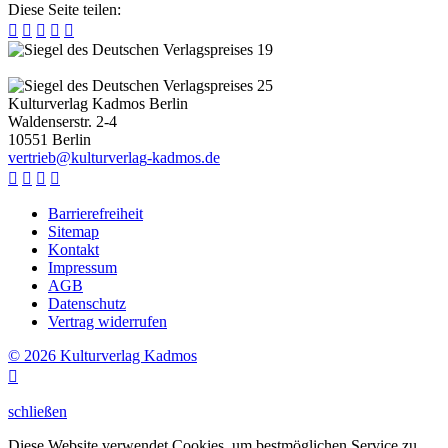
Diese Seite teilen:





Kulturverlag Kadmos Berlin
Waldenserstr. 2-4
10551
Berlin
v
e
r
t
r
i
e
b
@
k
u
l
t
u
r
v
e
r
l
a
g
-
k
a
d
m
o
s
.
d
e




Barrierefreiheit
Sitemap
Kontakt
Impressum
AGB
Datenschutz
Vertrag widerrufen
© 2026 Kulturverlag Kadmos

schließen
Diese Website verwendet Cookies, um bestmöglichen Service zu