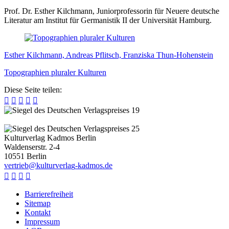
Prof. Dr. Esther Kilchmann, Juniorprofessorin für Neuere deutsche
Literatur am Institut für Germanistik II der Universität Hamburg.
Esther Kilchmann, Andreas Pflitsch, Franziska Thun-Hohenstein
Topographien pluraler Kulturen
Diese Seite teilen:





Kulturverlag Kadmos Berlin
Waldenserstr. 2-4
10551
Berlin
v
e
r
t
r
i
e
b
@
k
u
l
t
u
r
v
e
r
l
a
g
-
k
a
d
m
o
s
.
d
e




Barrierefreiheit
Sitemap
Kontakt
Impressum