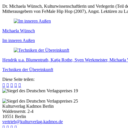
Dr. Michaela Wünsch, Kulturwissenschaftlerin und Verlegerin (Teil des
Mitherausgebern von FeMale Hip Hop (2007), Angst. Lektüren zu La
Michaela Wünsch
Im inneren Außen
Hendrik u.a. Blumentrath, Katja Rothe, Sven Werkmeister, Michael
Techniken der Übereinkunft
Diese Seite teilen:





Kulturverlag Kadmos Berlin
Waldenserstr. 2-4
10551
Berlin
v
e
r
t
r
i
e
b
@
k
u
l
t
u
r
v
e
r
l
a
g
-
k
a
d
m
o
s
.
d
e



