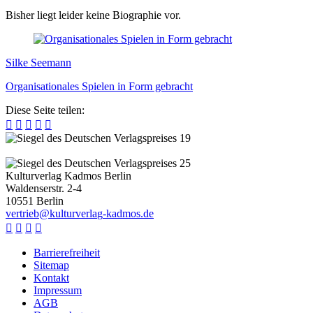
Bisher liegt leider keine Biographie vor.
Silke Seemann
Organisationales Spielen in Form gebracht
Diese Seite teilen:





Kulturverlag Kadmos Berlin
Waldenserstr. 2-4
10551
Berlin
v
e
r
t
r
i
e
b
@
k
u
l
t
u
r
v
e
r
l
a
g
-
k
a
d
m
o
s
.
d
e




Barrierefreiheit
Sitemap
Kontakt
Impressum
AGB