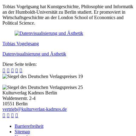
Tobias Vogelgsang hat Kunstgeschichte, Philosophie und Informatik
an der Humboldt-Universität zu Berlin studiert. Er promoviert in
Wirtschaftsgeschichte an der London School of Economics and
Political Science.
Tobias Vogelgsang
Datenvisualisierung und Ästhetik
Diese Seite teilen:





Kulturverlag Kadmos Berlin
Waldenserstr. 2-4
10551
Berlin
v
e
r
t
r
i
e
b
@
k
u
l
t
u
r
v
e
r
l
a
g
-
k
a
d
m
o
s
.
d
e




Barrierefreiheit
Sitemap