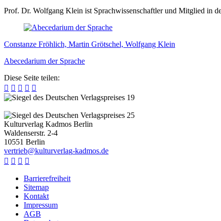
Prof. Dr. Wolfgang Klein ist Sprachwissenschaftler und Mitglied in
Constanze Fröhlich, Martin Grötschel, Wolfgang Klein
Abecedarium der Sprache
Diese Seite teilen:





Kulturverlag Kadmos Berlin
Waldenserstr. 2-4
10551
Berlin
v
e
r
t
r
i
e
b
@
k
u
l
t
u
r
v
e
r
l
a
g
-
k
a
d
m
o
s
.
d
e




Barrierefreiheit
Sitemap
Kontakt
Impressum
AGB