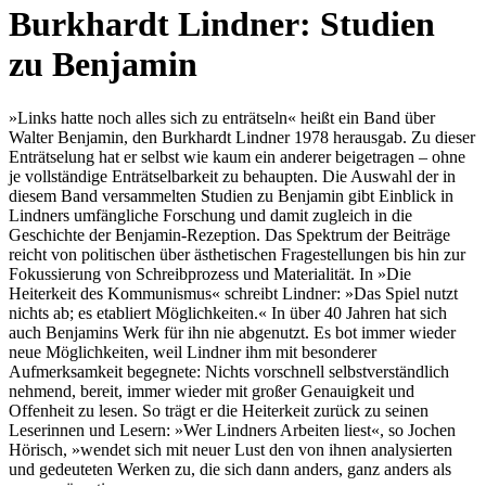
Burkhardt Lindner: Studien
zu Benjamin
»Links hatte noch alles sich zu enträtseln« heißt ein Band über
Walter Benjamin, den Burkhardt Lindner 1978 herausgab. Zu dieser
Enträtselung hat er selbst wie kaum ein anderer beigetragen – ohne
je vollständige Enträtselbarkeit zu behaupten. Die Auswahl der in
diesem Band versammelten Studien zu Benjamin gibt Einblick in
Lindners umfängliche Forschung und damit zugleich in die
Geschichte der Benjamin-Rezeption. Das Spektrum der Beiträge
reicht von politischen über ästhetischen Fragestellungen bis hin zur
Fokussierung von Schreibprozess und Materialität. In »Die
Heiterkeit des Kommunismus« schreibt Lindner: »Das Spiel nutzt
nichts ab; es etabliert Möglichkeiten.« In über 40 Jahren hat sich
auch Benjamins Werk für ihn nie abgenutzt. Es bot immer wieder
neue Möglichkeiten, weil Lindner ihm mit besonderer
Aufmerksamkeit begegnete: Nichts vorschnell selbstverständlich
nehmend, bereit, immer wieder mit großer Genauigkeit und
Offenheit zu lesen. So trägt er die Heiterkeit zurück zu seinen
Leserinnen und Lesern: »Wer Lindners Arbeiten liest«, so Jochen
Hörisch, »wendet sich mit neuer Lust den von ihnen analysierten
und gedeuteten Werken zu, die sich dann anders, ganz anders als