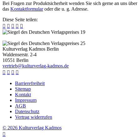
Bei Fragen zur Produktsicherheit wenden Sie sich gerne an uns über
das
Kontaktformular
oder die u. g. Adresse.
Diese Seite teilen:





Kulturverlag Kadmos Berlin
Waldenserstr. 2-4
10551
Berlin
v
e
r
t
r
i
e
b
@
k
u
l
t
u
r
v
e
r
l
a
g
-
k
a
d
m
o
s
.
d
e




Barrierefreiheit
Sitemap
Kontakt
Impressum
AGB
Datenschutz
Vertrag widerrufen
© 2026 Kulturverlag Kadmos
