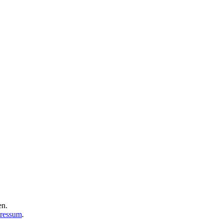
en.
ressum
.