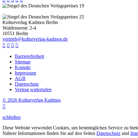
Kulturverlag Kadmos Berlin
Waldenserstr. 2-4
10551
Berlin
v
e
r
t
r
i
e
b
@
k
u
l
t
u
r
v
e
r
l
a
g
-
k
a
d
m
o
s
.
d
e




Barrierefreiheit
Sitemap
Kontakt
Impressum
AGB
Datenschutz
Vertrag widerrufen
© 2026 Kulturverlag Kadmos

schließen
Diese Website verwendet Cookies, um bestmöglichen Service zu biet
Nähere Informationen finden Sie auf den Seiten
Datenschutz
und
Imp