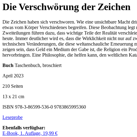
Die Verschwörung der Zeichen
Die Zeichen haben sich verschworen. Wie eine unsichtbare Macht dring
etwas vom Körper Verschiedenes begreifen. Diese Beobachtung legt na
Zweiteilungen führen dazu, dass wichtige Teile der Realität verschlei
heute. Immer deutlicher wird es, dass die Wirklichkeit nicht nur auf 
technischen Veränderungen, die diese weltanschauliche Erneuerung m
zeigen sein, dass Geld ein Medium der Gabe ist, die Religion ein Prod
hervorbringen. Eine Philosophie, die helfen kann, den weltlichen Kata
Buch
Taschenbuch, broschiert
April 2023
210 Seiten
13 x 21 cm
ISBN 978-3-86599-536-0
9783865995360
Leseprobe
Ebenfalls verfügbar:
E-Book, 1. Auflage, 19,99 €