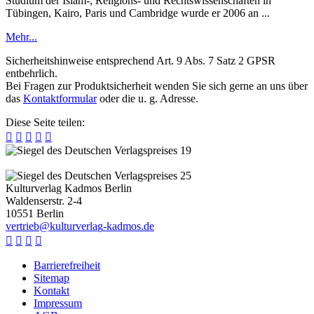
Studium der Islam-, Religions- und Rechtswissenschaften in
Tübingen, Kairo, Paris und Cambridge wurde er 2006 an ...
Mehr...
Sicherheitshinweise entsprechend Art. 9 Abs. 7 Satz 2 GPSR
entbehrlich.
Bei Fragen zur Produktsicherheit wenden Sie sich gerne an uns über
das
Kontaktformular
oder die u. g. Adresse.
Diese Seite teilen:





Kulturverlag Kadmos Berlin
Waldenserstr. 2-4
10551
Berlin
v
e
r
t
r
i
e
b
@
k
u
l
t
u
r
v
e
r
l
a
g
-
k
a
d
m
o
s
.
d
e




Barrierefreiheit
Sitemap
Kontakt
Impressum