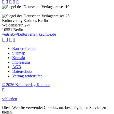





Kulturverlag Kadmos Berlin
Waldenserstr. 2-4
10551
Berlin
v
e
r
t
r
i
e
b
@
k
u
l
t
u
r
v
e
r
l
a
g
-
k
a
d
m
o
s
.
d
e




Barrierefreiheit
Sitemap
Kontakt
Impressum
AGB
Datenschutz
Vertrag widerrufen
© 2026 Kulturverlag Kadmos

schließen
Diese Website verwendet Cookies, um bestmöglichen Service zu
bieten.