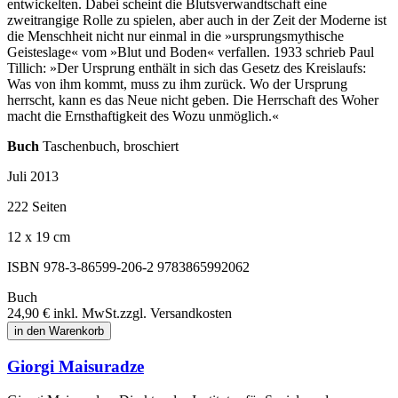
entwickelten. Dabei scheint die Blutsverwandtschaft eine
zweitrangige Rolle zu spielen, aber auch in der Zeit der Moderne ist
die Menschheit nicht nur einmal in die »ursprungsmythische
Geisteslage« vom »Blut und Boden« verfallen. 1933 schrieb Paul
Tillich: »Der Ursprung enthält in sich das Gesetz des Kreislaufs:
Was von ihm kommt, muss zu ihm zurück. Wo der Ursprung
herrscht, kann es das Neue nicht geben. Die Herrschaft des Woher
macht die Ernsthaftigkeit des Wozu unmöglich.«
Buch
Taschenbuch, broschiert
Juli 2013
222 Seiten
12 x 19 cm
ISBN 978-3-86599-206-2
9783865992062
Buch
24,90 €
inkl. MwSt.
zzgl. Versandkosten
in den Warenkorb
Giorgi Maisuradze