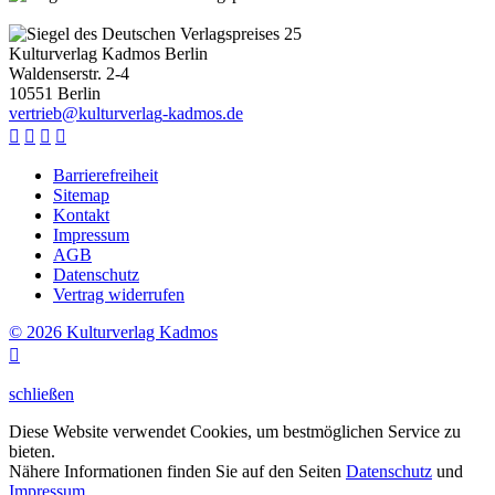
Kulturverlag Kadmos Berlin
Waldenserstr. 2-4
10551
Berlin
v
e
r
t
r
i
e
b
@
k
u
l
t
u
r
v
e
r
l
a
g
-
k
a
d
m
o
s
.
d
e




Barrierefreiheit
Sitemap
Kontakt
Impressum
AGB
Datenschutz
Vertrag widerrufen
© 2026 Kulturverlag Kadmos

schließen
Diese Website verwendet Cookies, um bestmöglichen Service zu
bieten.
Nähere Informationen finden Sie auf den Seiten
Datenschutz
und
Impressum
.