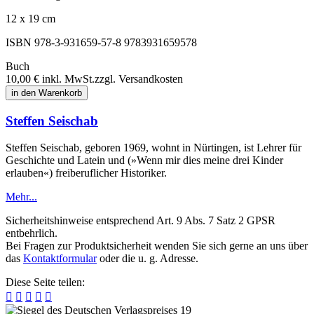
12 x 19 cm
ISBN 978-3-931659-57-8
9783931659578
Buch
10,00 €
inkl. MwSt.
zzgl. Versandkosten
in den Warenkorb
Steffen Seischab
Steffen Seischab, geboren 1969, wohnt in Nürtingen, ist Lehrer für
Geschichte und Latein und (»Wenn mir dies meine drei Kinder
erlauben«) freiberuflicher Historiker.
Mehr...
Sicherheitshinweise entsprechend Art. 9 Abs. 7 Satz 2 GPSR
entbehrlich.
Bei Fragen zur Produktsicherheit wenden Sie sich gerne an uns über
das
Kontaktformular
oder die u. g. Adresse.
Diese Seite teilen:




