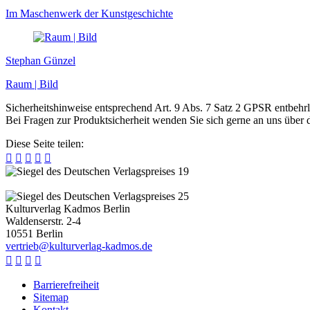
Im Maschenwerk der Kunstgeschichte
Stephan Günzel
Raum | Bild
Sicherheitshinweise entsprechend Art. 9 Abs. 7 Satz 2 GPSR entbehrl
Bei Fragen zur Produktsicherheit wenden Sie sich gerne an uns über
Diese Seite teilen:





Kulturverlag Kadmos Berlin
Waldenserstr. 2-4
10551
Berlin
v
e
r
t
r
i
e
b
@
k
u
l
t
u
r
v
e
r
l
a
g
-
k
a
d
m
o
s
.
d
e




Barrierefreiheit
Sitemap
Kontakt