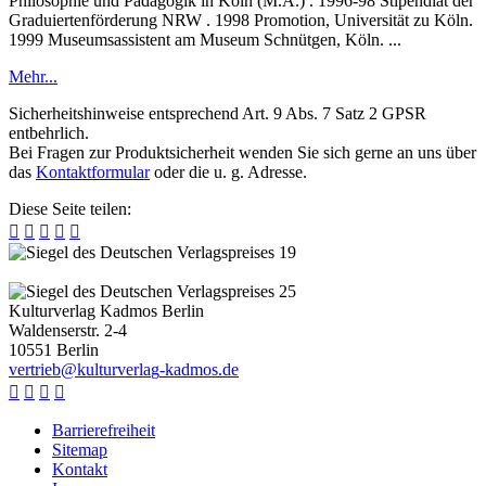
Philosophie und Pädagogik in Köln (M.A.) . 1996-98 Stipendiat der
Graduiertenförderung NRW . 1998 Promotion, Universität zu Köln.
1999 Museumsassistent am Museum Schnütgen, Köln. ...
Mehr...
Sicherheitshinweise entsprechend Art. 9 Abs. 7 Satz 2 GPSR
entbehrlich.
Bei Fragen zur Produktsicherheit wenden Sie sich gerne an uns über
das
Kontaktformular
oder die u. g. Adresse.
Diese Seite teilen:





Kulturverlag Kadmos Berlin
Waldenserstr. 2-4
10551
Berlin
v
e
r
t
r
i
e
b
@
k
u
l
t
u
r
v
e
r
l
a
g
-
k
a
d
m
o
s
.
d
e




Barrierefreiheit
Sitemap
Kontakt