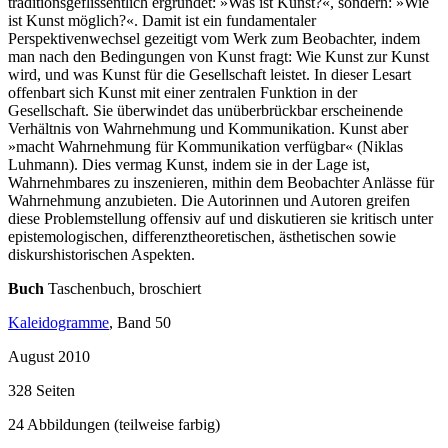
traditionsgeflissentlich ergründet: »Was ist Kunst?«, sondern: »Wie
ist Kunst möglich?«. Damit ist ein fundamentaler
Perspektivenwechsel gezeitigt vom Werk zum Beobachter, indem
man nach den Bedingungen von Kunst fragt: Wie Kunst zur Kunst
wird, und was Kunst für die Gesellschaft leistet. In dieser Lesart
offenbart sich Kunst mit einer zentralen Funktion in der
Gesellschaft. Sie überwindet das unüberbrückbar erscheinende
Verhältnis von Wahrnehmung und Kommunikation. Kunst aber
»macht Wahrnehmung für Kommunikation verfügbar« (Niklas
Luhmann). Dies vermag Kunst, indem sie in der Lage ist,
Wahrnehmbares zu inszenieren, mithin dem Beobachter Anlässe für
Wahrnehmung anzubieten. Die Autorinnen und Autoren greifen
diese Problemstellung offensiv auf und diskutieren sie kritisch unter
epistemologischen, differenztheoretischen, ästhetischen sowie
diskurshistorischen Aspekten.
Buch
Taschenbuch, broschiert
Kaleidogramme
, Band 50
August 2010
328 Seiten
24 Abbildungen (teilweise farbig)