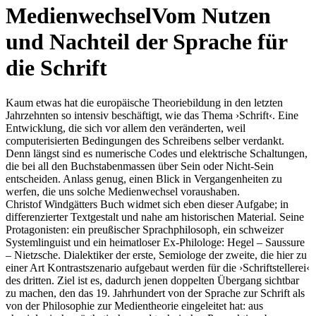
Medienwechsel
Vom Nutzen
und Nachteil der Sprache für
die Schrift
Kaum etwas hat die europäische Theoriebildung in den letzten
Jahrzehnten so intensiv beschäftigt, wie das Thema ›Schrift‹. Eine
Entwicklung, die sich vor allem den veränderten, weil
computerisierten Bedingungen des Schreibens selber verdankt.
Denn längst sind es numerische Codes und elektrische Schaltungen,
die bei all den Buchstabenmassen über Sein oder Nicht-Sein
entscheiden. Anlass genug, einen Blick in Vergangenheiten zu
werfen, die uns solche Medienwechsel voraushaben.
Christof Windgätters Buch widmet sich eben dieser Aufgabe; in
differenzierter Textgestalt und nahe am historischen Material. Seine
Protagonisten: ein preußischer Sprachphilosoph, ein schweizer
Systemlinguist und ein heimatloser Ex-Philologe: Hegel – Saussure
– Nietzsche. Dialektiker der erste, Semiologe der zweite, die hier zu
einer Art Kontrastszenario aufgebaut werden für die ›Schriftstellerei‹
des dritten. Ziel ist es, dadurch jenen doppelten Übergang sichtbar
zu machen, den das 19. Jahrhundert von der Sprache zur Schrift als
von der Philosophie zur Medientheorie eingeleitet hat: aus