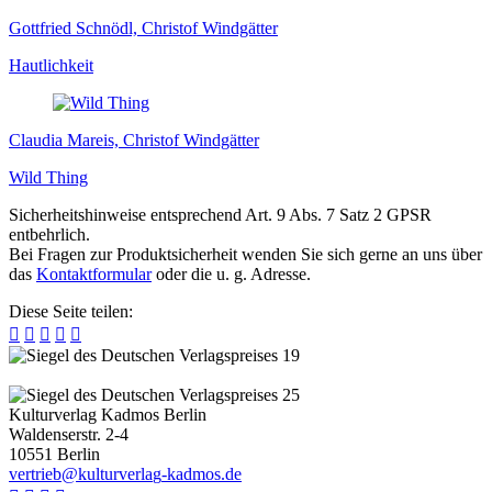
Gottfried Schnödl, Christof Windgätter
Hautlichkeit
Claudia Mareis, Christof Windgätter
Wild Thing
Sicherheitshinweise entsprechend Art. 9 Abs. 7 Satz 2 GPSR
entbehrlich.
Bei Fragen zur Produktsicherheit wenden Sie sich gerne an uns über
das
Kontaktformular
oder die u. g. Adresse.
Diese Seite teilen:





Kulturverlag Kadmos Berlin
Waldenserstr. 2-4
10551
Berlin
v
e
r
t
r
i
e
b
@
k
u
l
t
u
r
v
e
r
l
a
g
-
k
a
d
m
o
s
.
d
e