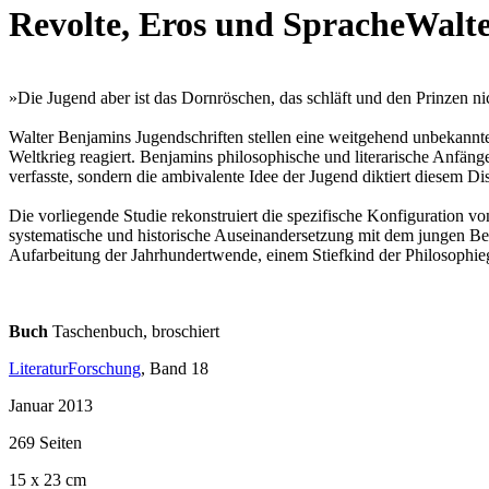
Revolte, Eros und Sprache
Walte
»Die Jugend aber ist das Dornröschen, das schläft und den Prinzen nic
Walter Benjamins Jugendschriften stellen eine weitgehend unbekannt
Weltkrieg reagiert. Benjamins philosophische und literarische Anfäng
verfasste, sondern die ambivalente Idee der Jugend diktiert diesem Di
Die vorliegende Studie rekonstruiert die spezifische Konfiguration v
systematische und historische Auseinandersetzung mit dem jungen Ben
Aufarbeitung der Jahrhundertwende, einem Stiefkind der Philosophiege
Buch
Taschenbuch, broschiert
LiteraturForschung
, Band 18
Januar 2013
269 Seiten
15 x 23 cm