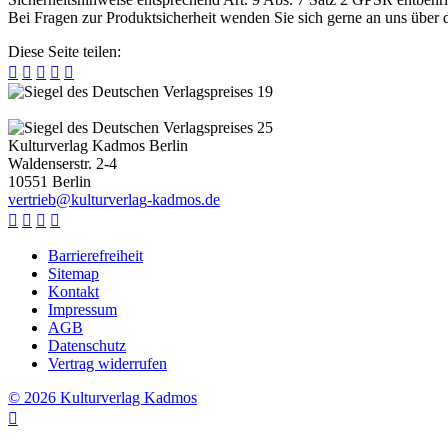
Bei Fragen zur Produktsicherheit wenden Sie sich gerne an uns über
Diese Seite teilen:





Kulturverlag Kadmos Berlin
Waldenserstr. 2-4
10551
Berlin
v
e
r
t
r
i
e
b
@
k
u
l
t
u
r
v
e
r
l
a
g
-
k
a
d
m
o
s
.
d
e




Barrierefreiheit
Sitemap
Kontakt
Impressum
AGB
Datenschutz
Vertrag widerrufen
© 2026 Kulturverlag Kadmos
