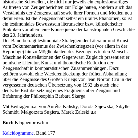
historische Schwellen, die nicht nur jeweils ein explosionsartiges
Auftreten von Zeugenberichten zur Folge hatten, sondern auch das
Verständnis der Zeugenschaft sowie ihrer Formen und Medien neu
definierten. Ist die Zeugenschaft selbst ein uraltes Phänomen, so ist
ein testimoniales Bewusstsein literarischer bzw. künstlerischer
Praktiken vor allem eine Konsequenz der katastrophalen Geschichte
des 20. Jahrhunderts.
Der Band befragt testimoniale Strategien der Literatur und Kunst
vom Dokumentarismus der Zwischenkriegszeit (vor allem in der
Reportage) hin zu Möglichkeiten des Bezeugens in den Mensch-
Maschine-Konstellationen der Gegenwart. Zugleich präsentiert er
polnische Literatur, Kunst und theoretische Reflexion der
Zeugenschaft in komparatistischen Zusammenhängen. Dazu
gehören sowohl eine Wiederentdeckung der frühen Abhandlung
über die Zeugnisse des Großen Kriegs von Jean Norton Cru in der
vergessenen deutschen Übersetzung von 1932 als auch eine
deutsche Erstübersetzung eines Fragments über Zeugnis und
Erfahrung der Philosophin Barbara Skarga.
Mit Beiträgen u.a. von Aurélia Kalisky, Dorota Sajewska, Sibylle
Schmidt, Małgorzata Sugiera, Marek Zaleski u.a.
Buch
Klappenbroschur
Kaleidogramme
, Band 177