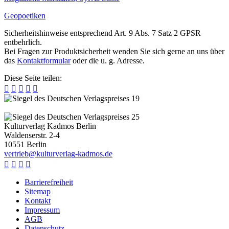
Geopoetiken
Sicherheitshinweise entsprechend Art. 9 Abs. 7 Satz 2 GPSR
entbehrlich.
Bei Fragen zur Produktsicherheit wenden Sie sich gerne an uns über
das
Kontaktformular
oder die u. g. Adresse.
Diese Seite teilen:





Kulturverlag Kadmos Berlin
Waldenserstr. 2-4
10551
Berlin
v
e
r
t
r
i
e
b
@
k
u
l
t
u
r
v
e
r
l
a
g
-
k
a
d
m
o
s
.
d
e




Barrierefreiheit
Sitemap
Kontakt
Impressum
AGB
Datenschutz