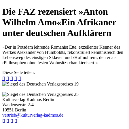
Die FAZ rezensiert »Anton
Wilhelm Amo«
Ein Afrikaner
unter deutschen Aufklärern
»Der in Potsdam lehrende Romanist Ette, exzellenter Kenner des
Werkes Alexander von Humboldts, rekonstruiert kenntnisreich den
Lebensweg des einstigen Sklaven und ›Hofmohren‹, den er als
›Philosophen ohne festen Wohnsitz‹ charakterisiert.«
Diese Seite teilen:





Kulturverlag Kadmos Berlin
Waldenserstr. 2-4
10551
Berlin
v
e
r
t
r
i
e
b
@
k
u
l
t
u
r
v
e
r
l
a
g
-
k
a
d
m
o
s
.
d
e



