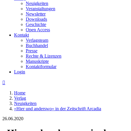
Neuigkeiten
Veranstaltungen
Newsletter
Downloads
Geschichte
Open Access
Kontakt
Verlagsteam
Buchhandel
Presse
Rechte & Lizenzen
Manuskripte
Kontaktformular
Login

Home
Verlag
Neuigkeiten
»Hier und anderswo« in der Zeitschrift Arcadia
26.06.2020