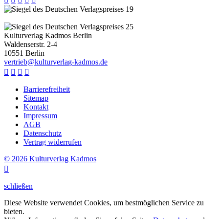
Kulturverlag Kadmos Berlin
Waldenserstr. 2-4
10551
Berlin
v
e
r
t
r
i
e
b
@
k
u
l
t
u
r
v
e
r
l
a
g
-
k
a
d
m
o
s
.
d
e




Barrierefreiheit
Sitemap
Kontakt
Impressum
AGB
Datenschutz
Vertrag widerrufen
© 2026 Kulturverlag Kadmos

schließen
Diese Website verwendet Cookies, um bestmöglichen Service zu
bieten.