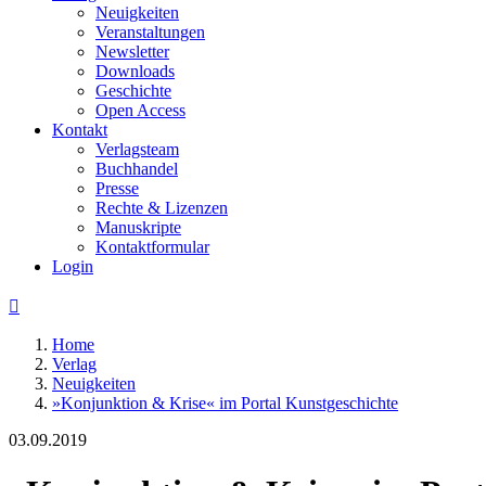
Neuigkeiten
Veranstaltungen
Newsletter
Downloads
Geschichte
Open Access
Kontakt
Verlagsteam
Buchhandel
Presse
Rechte & Lizenzen
Manuskripte
Kontaktformular
Login

Home
Verlag
Neuigkeiten
»Konjunktion & Krise« im Portal Kunstgeschichte
03.09.2019