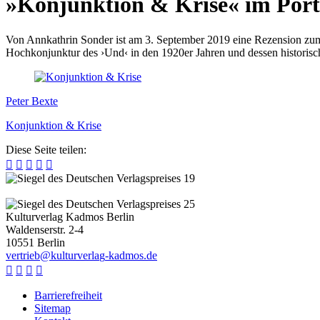
»Konjunktion & Krise« im Port
Von Annkathrin Sonder ist am 3. September 2019 eine Rezension zum
Hochkonjunktur des ›Und‹ in den 1920er Jahren und dessen historis
Peter Bexte
Konjunktion & Krise
Diese Seite teilen:





Kulturverlag Kadmos Berlin
Waldenserstr. 2-4
10551
Berlin
v
e
r
t
r
i
e
b
@
k
u
l
t
u
r
v
e
r
l
a
g
-
k
a
d
m
o
s
.
d
e




Barrierefreiheit
Sitemap