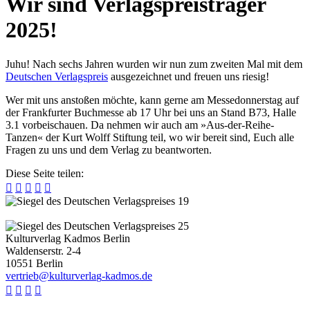
Wir sind Verlagspreisträger
2025!
Juhu! Nach sechs Jahren wurden wir nun zum zweiten Mal mit dem
Deutschen Verlagspreis
ausgezeichnet und freuen uns riesig!
Wer mit uns anstoßen möchte, kann gerne am Messedonnerstag auf
der Frankfurter Buchmesse ab 17 Uhr bei uns an Stand B73, Halle
3.1 vorbeischauen. Da nehmen wir auch am »Aus-der-Reihe-
Tanzen« der Kurt Wolff Stiftung teil, wo wir bereit sind, Euch alle
Fragen zu uns und dem Verlag zu beantworten.
Diese Seite teilen:





Kulturverlag Kadmos Berlin
Waldenserstr. 2-4
10551
Berlin
v
e
r
t
r
i
e
b
@
k
u
l
t
u
r
v
e
r
l
a
g
-
k
a
d
m
o
s
.
d
e



