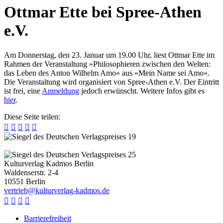
Ottmar Ette bei Spree-Athen
e.V.
Am Donnerstag, den 23. Januar um 19.00 Uhr, liest Ottmar Ette im
Rahmen der Veranstaltung »Philosophieren zwischen den Welten:
das Leben des Anton Wilhelm Amo« aus »Mein Name sei Amo«.
Die Veranstaltung wird organisiert von Spree-Athen e.V. Der Eintritt
ist frei, eine
Anmeldung
jedoch erwünscht. Weitere Infos gibt es
hier
.
Diese Seite teilen:





Kulturverlag Kadmos Berlin
Waldenserstr. 2-4
10551
Berlin
v
e
r
t
r
i
e
b
@
k
u
l
t
u
r
v
e
r
l
a
g
-
k
a
d
m
o
s
.
d
e




Barrierefreiheit