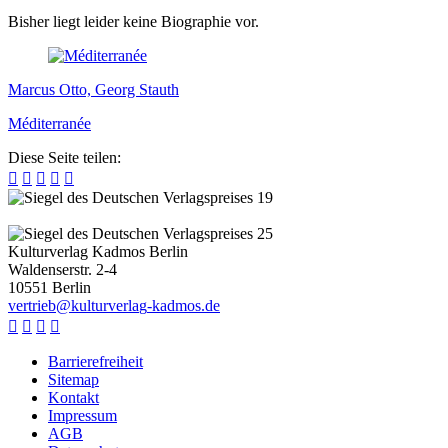
Bisher liegt leider keine Biographie vor.
Marcus Otto, Georg Stauth
Méditerranée
Diese Seite teilen:





Kulturverlag Kadmos Berlin
Waldenserstr. 2-4
10551
Berlin
v
e
r
t
r
i
e
b
@
k
u
l
t
u
r
v
e
r
l
a
g
-
k
a
d
m
o
s
.
d
e




Barrierefreiheit
Sitemap
Kontakt
Impressum
AGB