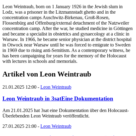
Leon Weintraub, born on 1 January 1926 in the Jewish slum in
Lodz, was a prisoner in the Litzmannstadt ghetto and in the
concentration camps Auschwitz-Birkenau, Groß-Rosen,
Flossenbürg and Offenburg/external detachment of the Natzweiler
concentration camp. After the war, he studied medicine in Göttingen
and became a specialist in obstetrics and gynaecology at a clinic in
Warsaw. In 1966, he became senior physician at the district hospital
in Otwock near Warsaw until he was forced to emigrate to Sweden
in 1969 due to rising anti-Semitism. As a contemporary witness, he
has been campaigning for years for the memory of the Holocaust
with lectures in schools and memorials.
Artikel von Leon Weintraub
21.01.2025 12:00
-
Leon Weintraub
Leon Weintraub in 3sat
Eine Dokumentation
Am 21.01.2025 hat 3sat eine Dokumentation über den Holocaust-
Überlebenden Leon Weintraub veröffentlicht.
27.01.2025 21:00
-
Leon Weintraub