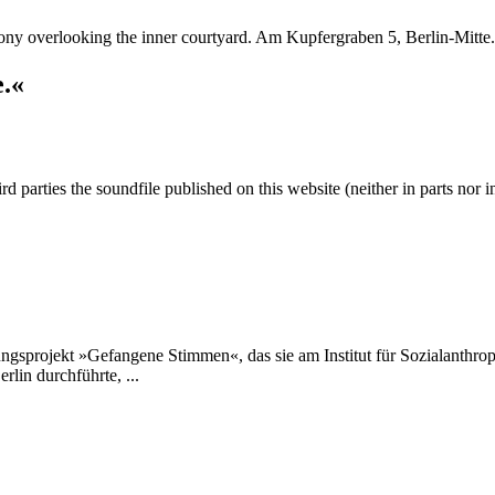
ony overlooking the inner courtyard. Am Kupfergraben 5, Berlin-Mitte
e.«
rd parties the soundfile published on this website (neither in parts nor in 
ungsprojekt »Gefangene Stimmen«, das sie am Institut für Sozialanthr
rlin durchführte, ...