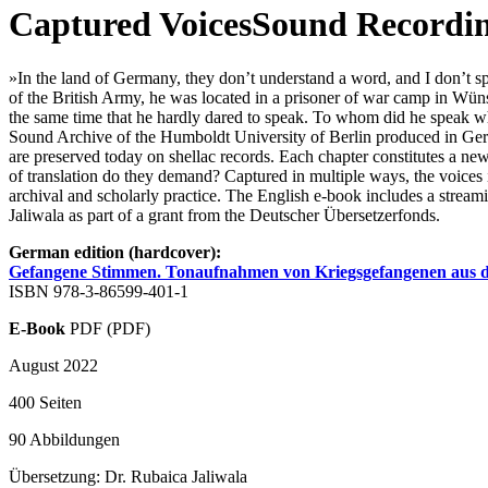
Captured Voices
Sound Recording
»In the land of Germany, they don’t understand a word, and I don’t 
of the British Army, he was located in a prisoner of war camp in Wün
the same time that he hardly dared to speak. To whom did he speak wh
Sound Archive of the Humboldt University of Berlin produced in Germ
are preserved today on shellac records. Each chapter constitutes a ne
of translation do they demand? Captured in multiple ways, the voices i
archival and scholarly practice. The English e-book includes a strea
Jaliwala as part of a grant from the Deutscher Übersetzerfonds.
German edition (hardcover):
Gefangene Stimmen. Tonaufnahmen von Kriegsgefangenen aus d
ISBN 978-3-86599-401-1
E-Book
PDF (PDF)
August 2022
400 Seiten
90 Abbildungen
Übersetzung: Dr. Rubaica Jaliwala