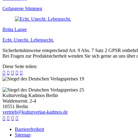
Gefangene Stimmen
Britta Lange
Echt. Unecht. Lebensecht.
Sicherheitshinweise entsprechend Art. 9 Abs. 7 Satz 2 GPSR entbehrl
Bei Fragen zur Produktsicherheit wenden Sie sich gerne an uns über
Diese Seite teilen:





Kulturverlag Kadmos Berlin
Waldenserstr. 2-4
10551
Berlin
v
e
r
t
r
i
e
b
@
k
u
l
t
u
r
v
e
r
l
a
g
-
k
a
d
m
o
s
.
d
e




Barrierefreiheit
Sitemap