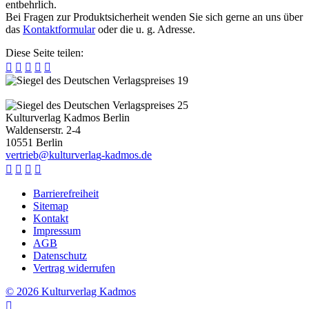
entbehrlich.
Bei Fragen zur Produktsicherheit wenden Sie sich gerne an uns über
das
Kontaktformular
oder die u. g. Adresse.
Diese Seite teilen:





Kulturverlag Kadmos Berlin
Waldenserstr. 2-4
10551
Berlin
v
e
r
t
r
i
e
b
@
k
u
l
t
u
r
v
e
r
l
a
g
-
k
a
d
m
o
s
.
d
e




Barrierefreiheit
Sitemap
Kontakt
Impressum
AGB
Datenschutz
Vertrag widerrufen
© 2026 Kulturverlag Kadmos
