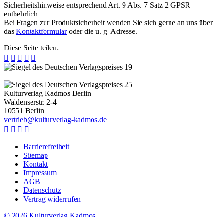
Sicherheitshinweise entsprechend Art. 9 Abs. 7 Satz 2 GPSR
entbehrlich.
Bei Fragen zur Produktsicherheit wenden Sie sich gerne an uns über
das
Kontaktformular
oder die u. g. Adresse.
Diese Seite teilen:





Kulturverlag Kadmos Berlin
Waldenserstr. 2-4
10551
Berlin
v
e
r
t
r
i
e
b
@
k
u
l
t
u
r
v
e
r
l
a
g
-
k
a
d
m
o
s
.
d
e




Barrierefreiheit
Sitemap
Kontakt
Impressum
AGB
Datenschutz
Vertrag widerrufen
© 2026 Kulturverlag Kadmos