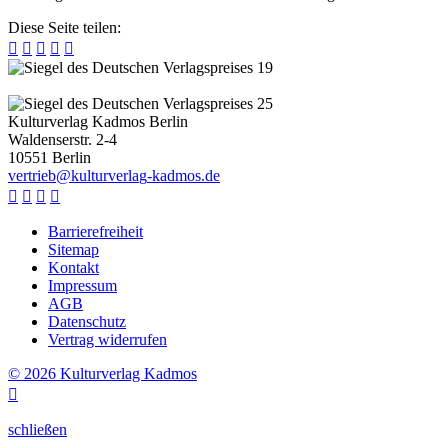
Diese Seite teilen:





Kulturverlag Kadmos Berlin
Waldenserstr. 2-4
10551
Berlin
v
e
r
t
r
i
e
b
@
k
u
l
t
u
r
v
e
r
l
a
g
-
k
a
d
m
o
s
.
d
e




Barrierefreiheit
Sitemap
Kontakt
Impressum
AGB
Datenschutz
Vertrag widerrufen
© 2026 Kulturverlag Kadmos

schließen