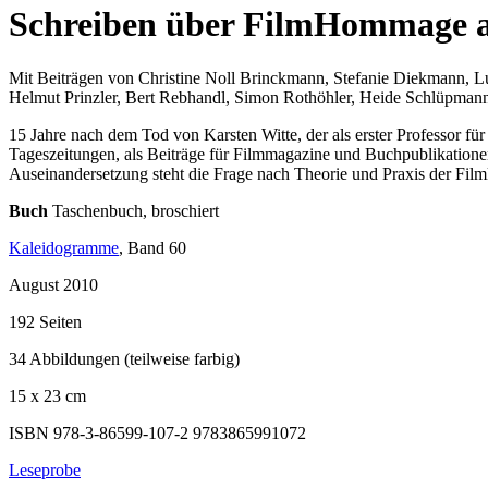
Schreiben über Film
Hommage an
Mit Beiträgen von Christine Noll Brinckmann, Stefanie Diekmann, Lu
Helmut Prinzler, Bert Rebhandl, Simon Rothöhler, Heide Schlüpman
15 Jahre nach dem Tod von Karsten Witte, der als erster Professor für
Tageszeitungen, als Beiträge für Filmmagazine und Buchpublikationen,
Auseinandersetzung steht die Frage nach Theorie und Praxis der Film
Buch
Taschenbuch, broschiert
Kaleidogramme
, Band 60
August 2010
192 Seiten
34 Abbildungen (teilweise farbig)
15 x 23 cm
ISBN 978-3-86599-107-2
9783865991072
Leseprobe