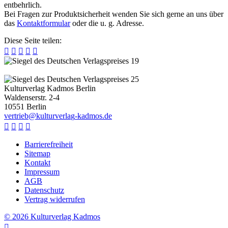
entbehrlich.
Bei Fragen zur Produktsicherheit wenden Sie sich gerne an uns über
das
Kontaktformular
oder die u. g. Adresse.
Diese Seite teilen:





Kulturverlag Kadmos Berlin
Waldenserstr. 2-4
10551
Berlin
v
e
r
t
r
i
e
b
@
k
u
l
t
u
r
v
e
r
l
a
g
-
k
a
d
m
o
s
.
d
e




Barrierefreiheit
Sitemap
Kontakt
Impressum
AGB
Datenschutz
Vertrag widerrufen
© 2026 Kulturverlag Kadmos
