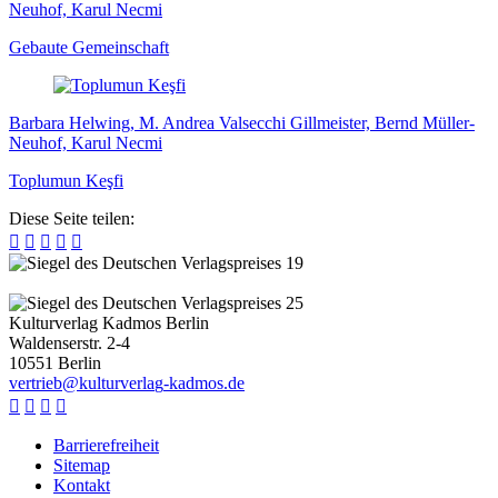
Neuhof, Karul Necmi
Gebaute Gemeinschaft
Barbara Helwing, M. Andrea Valsecchi Gillmeister, Bernd Müller-
Neuhof, Karul Necmi
Toplumun Keşfi
Diese Seite teilen:





Kulturverlag Kadmos Berlin
Waldenserstr. 2-4
10551
Berlin
v
e
r
t
r
i
e
b
@
k
u
l
t
u
r
v
e
r
l
a
g
-
k
a
d
m
o
s
.
d
e




Barrierefreiheit
Sitemap
Kontakt