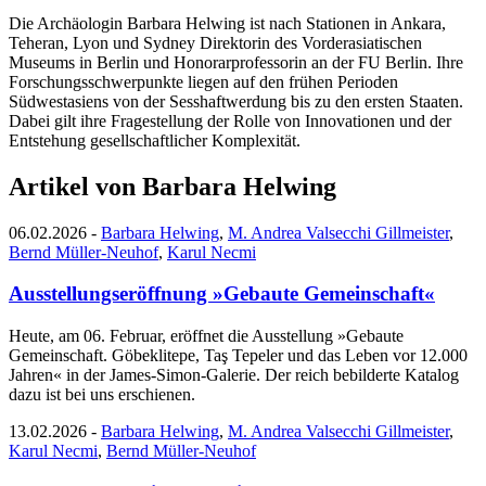
Die Archäologin Barbara Helwing ist nach Stationen in Ankara,
Teheran, Lyon und Sydney Direktorin des Vorderasiatischen
Museums in Berlin und Honorarprofessorin an der FU Berlin. Ihre
Forschungsschwerpunkte liegen auf den frühen Perioden
Südwestasiens von der Sesshaftwerdung bis zu den ersten Staaten.
Dabei gilt ihre Fragestellung der Rolle von Innovationen und der
Entstehung gesellschaftlicher Komplexität.
Artikel von Barbara Helwing
06.02.2026
-
Barbara Helwing
,
M. Andrea Valsecchi Gillmeister
,
Bernd Müller-Neuhof
,
Karul Necmi
Ausstellungseröffnung »Gebaute Gemeinschaft«
Heute, am 06. Februar, eröffnet die Ausstellung »Gebaute
Gemeinschaft. Göbeklitepe, Taş Tepeler und das Leben vor 12.000
Jahren« in der James-Simon-Galerie. Der reich bebilderte Katalog
dazu ist bei uns erschienen.
13.02.2026
-
Barbara Helwing
,
M. Andrea Valsecchi Gillmeister
,
Karul Necmi
,
Bernd Müller-Neuhof