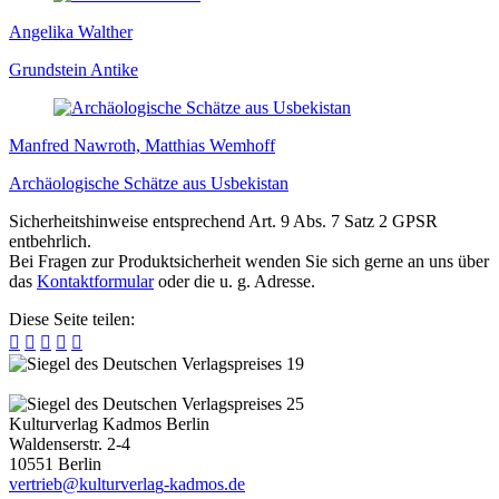
Angelika Walther
Grundstein Antike
Manfred Nawroth, Matthias Wemhoff
Archäologische Schätze aus Usbekistan
Sicherheitshinweise entsprechend Art. 9 Abs. 7 Satz 2 GPSR
entbehrlich.
Bei Fragen zur Produktsicherheit wenden Sie sich gerne an uns über
das
Kontaktformular
oder die u. g. Adresse.
Diese Seite teilen:





Kulturverlag Kadmos Berlin
Waldenserstr. 2-4
10551
Berlin
v
e
r
t
r
i
e
b
@
k
u
l
t
u
r
v
e
r
l
a
g
-
k
a
d
m
o
s
.
d
e