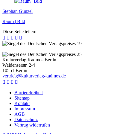
Stephan Günzel
Raum | Bild
Diese Seite teilen:





Kulturverlag Kadmos Berlin
Waldenserstr. 2-4
10551
Berlin
v
e
r
t
r
i
e
b
@
k
u
l
t
u
r
v
e
r
l
a
g
-
k
a
d
m
o
s
.
d
e




Barrierefreiheit
Sitemap
Kontakt
Impressum
AGB
Datenschutz
Vertrag widerrufen