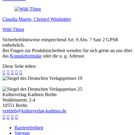
Claudia Mareis, Christof Windgätter
Wild Thing
Sicherheitshinweise entsprechend Art. 9 Abs. 7 Satz 2 GPSR
entbehrlich.
Bei Fragen zur Produktsicherheit wenden Sie sich gerne an uns über
das
Kontaktformular
oder die u. g. Adresse.
Diese Seite teilen:





Kulturverlag Kadmos Berlin
Waldenserstr. 2-4
10551
Berlin
v
e
r
t
r
i
e
b
@
k
u
l
t
u
r
v
e
r
l
a
g
-
k
a
d
m
o
s
.
d
e




Barrierefreiheit
Sitemap