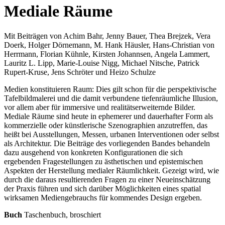
Mediale Räume
Mit Beiträgen von Achim Bahr, Jenny Bauer, Thea Brejzek, Vera
Doerk, Holger Dörnemann, M. Hank Häusler, Hans-Christian von
Herrmann, Florian Kühnle, Kirsten Johannsen, Angela Lammert,
Lauritz L. Lipp, Marie-Louise Nigg, Michael Nitsche, Patrick
Rupert-Kruse, Jens Schröter und Heizo Schulze
Medien konstituieren Raum: Dies gilt schon für die perspektivische
Tafelbildmalerei und die damit verbundene tiefenräumliche Illusion,
vor allem aber für immersive und realitätserweiternde Bilder.
Mediale Räume sind heute in ephemerer und dauerhafter Form als
kommerzielle oder künstlerische Szenographien anzutreffen, das
heißt bei Ausstellungen, Messen, urbanen Interventionen oder selbst
als Architektur. Die Beiträge des vorliegenden Bandes behandeln
dazu ausgehend von konkreten Konfigurationen die sich
ergebenden Fragestellungen zu ästhetischen und epistemischen
Aspekten der Herstellung medialer Räumlichkeit. Gezeigt wird, wie
durch die daraus resultierenden Fragen zu einer Neueinschätzung
der Praxis führen und sich darüber Möglichkeiten eines spatial
wirksamen Mediengebrauchs für kommendes Design ergeben.
Buch
Taschenbuch, broschiert