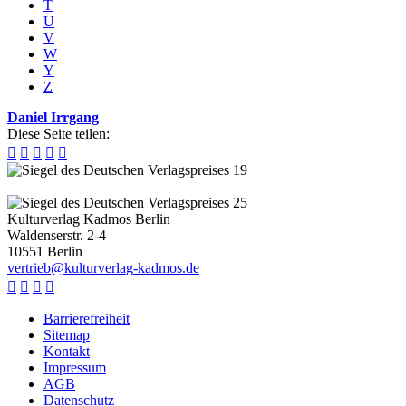
T
U
V
W
Y
Z
Daniel Irrgang
Diese Seite teilen:





Kulturverlag Kadmos Berlin
Waldenserstr. 2-4
10551
Berlin
v
e
r
t
r
i
e
b
@
k
u
l
t
u
r
v
e
r
l
a
g
-
k
a
d
m
o
s
.
d
e




Barrierefreiheit
Sitemap
Kontakt
Impressum
AGB
Datenschutz