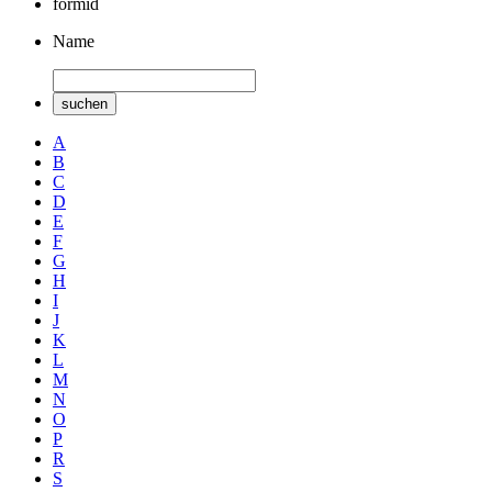
formid
Name
suchen
A
B
C
D
E
F
G
H
I
J
K
L
M
N
O
P
R
S