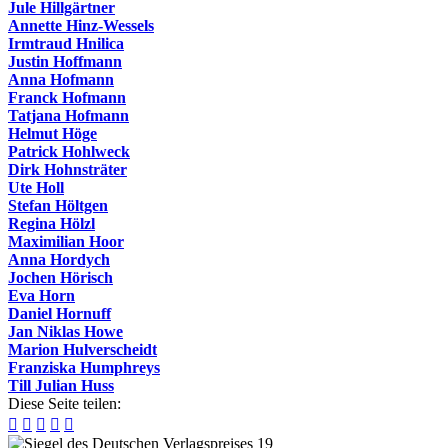
Jule Hillgärtner
Annette Hinz-Wessels
Irmtraud Hnilica
Justin Hoffmann
Anna Hofmann
Franck Hofmann
Tatjana Hofmann
Helmut Höge
Patrick Hohlweck
Dirk Hohnsträter
Ute Holl
Stefan Höltgen
Regina Hölzl
Maximilian Hoor
Anna Hordych
Jochen Hörisch
Eva Horn
Daniel Hornuff
Jan Niklas Howe
Marion Hulverscheidt
Franziska Humphreys
Till Julian Huss
Diese Seite teilen:




