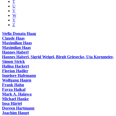
T
U
V
W
Y
Z
Stella Donata Haag
Claude Haas
Maximilian Haas
Maximilan Haas
Hannes Haberl
Hannes Haberl, Sigrid Weigel, Birgit Griesecke, Uta Kornmeier,
Simon Strick
Halina Hackert
Florian Hadler
Ingelore Hafemann
Wolfgang Hagen
Frank Hahn
Fayza Haikal
Mark A. Halawa
Michael Hanke
Insa Härtel
Doreen Hartmann
Joachim Haupt