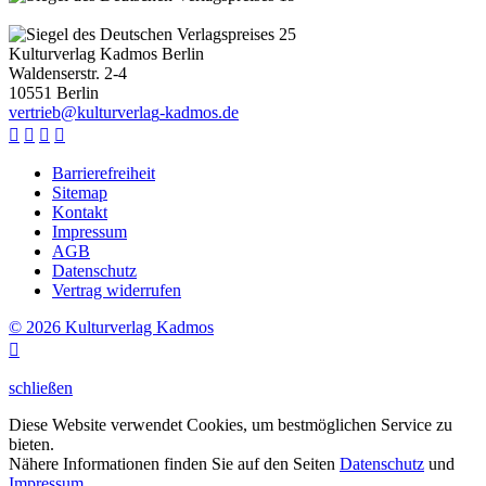
Kulturverlag Kadmos Berlin
Waldenserstr. 2-4
10551
Berlin
v
e
r
t
r
i
e
b
@
k
u
l
t
u
r
v
e
r
l
a
g
-
k
a
d
m
o
s
.
d
e




Barrierefreiheit
Sitemap
Kontakt
Impressum
AGB
Datenschutz
Vertrag widerrufen
© 2026 Kulturverlag Kadmos

schließen
Diese Website verwendet Cookies, um bestmöglichen Service zu
bieten.
Nähere Informationen finden Sie auf den Seiten
Datenschutz
und
Impressum
.