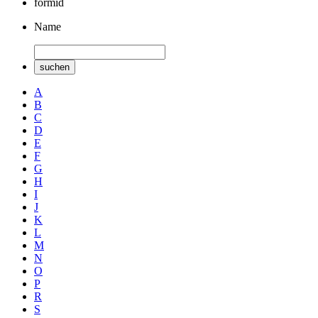
formid
Name
suchen
A
B
C
D
E
F
G
H
I
J
K
L
M
N
O
P
R
S