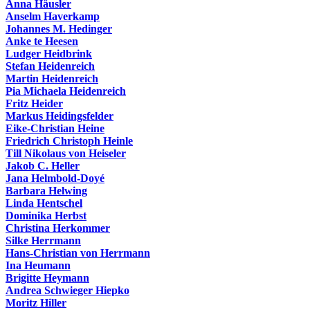
Anna Häusler
Anselm Haverkamp
Johannes M. Hedinger
Anke te Heesen
Ludger Heidbrink
Stefan Heidenreich
Martin Heidenreich
Pia Michaela Heidenreich
Fritz Heider
Markus Heidingsfelder
Eike-Christian Heine
Friedrich Christoph Heinle
Till Nikolaus von Heiseler
Jakob C. Heller
Jana Helmbold-Doyé
Barbara Helwing
Linda Hentschel
Dominika Herbst
Christina Herkommer
Silke Herrmann
Hans-Christian von Herrmann
Ina Heumann
Brigitte Heymann
Andrea Schwieger Hiepko
Moritz Hiller