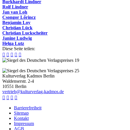
Burkhardt Lindner
Rolf Lindner
Jan van Loh
Csongor Lőrincz
Benjamin Loy
Christian Lück
Christian Luckscheiter
Janine Ludwig
Helga Lutz
Diese Seite teilen:





Kulturverlag Kadmos Berlin
Waldenserstr. 2-4
10551
Berlin
v
e
r
t
r
i
e
b
@
k
u
l
t
u
r
v
e
r
l
a
g
-
k
a
d
m
o
s
.
d
e




Barrierefreiheit
Sitemap
Kontakt
Impressum
AGB