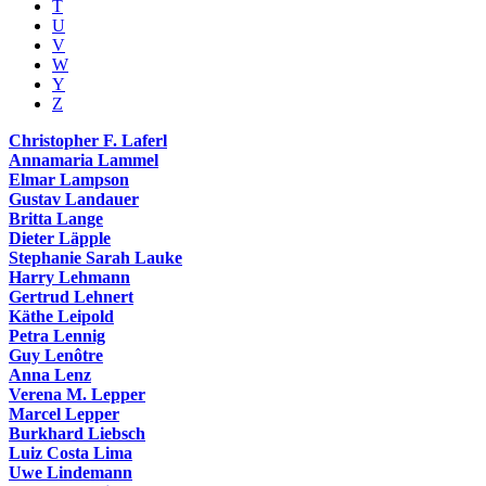
T
U
V
W
Y
Z
Christopher F. Laferl
Annamaria Lammel
Elmar Lampson
Gustav Landauer
Britta Lange
Dieter Läpple
Stephanie Sarah Lauke
Harry Lehmann
Gertrud Lehnert
Käthe Leipold
Petra Lennig
Guy Lenôtre
Anna Lenz
Verena M. Lepper
Marcel Lepper
Burkhard Liebsch
Luiz Costa Lima
Uwe Lindemann