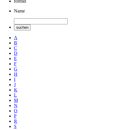
formid
Name
suchen
A
B
C
D
E
F
G
H
I
J
K
L
M
N
O
P
R
S