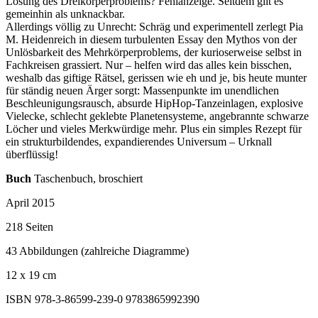
Lösung des Dreikörperproblems? Fehlanzeige. Seitdem gilt es
gemeinhin als unknackbar.
Allerdings völlig zu Unrecht: Schräg und experimentell zerlegt Pia
M. Heidenreich in diesem turbulenten Essay den Mythos von der
Unlösbarkeit des Mehrkörperproblems, der kurioserweise selbst in
Fachkreisen grassiert. Nur – helfen wird das alles kein bisschen,
weshalb das giftige Rätsel, gerissen wie eh und je, bis heute munter
für ständig neuen Ärger sorgt: Massenpunkte im unendlichen
Beschleunigungsrausch, absurde HipHop-Tanzeinlagen, explosive
Vielecke, schlecht geklebte Planetensysteme, angebrannte schwarze
Löcher und vieles Merkwürdige mehr. Plus ein simples Rezept für
ein strukturbildendes, expandierendes Universum – Urknall
überflüssig!
Buch
Taschenbuch, broschiert
April 2015
218 Seiten
43 Abbildungen (zahlreiche Diagramme)
12 x 19 cm
ISBN 978-3-86599-239-0
9783865992390