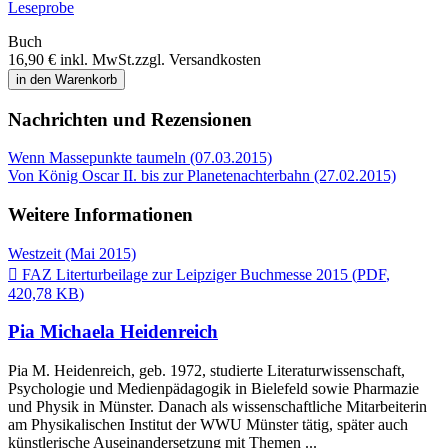
Leseprobe
Buch
16,90 €
inkl. MwSt.
zzgl. Versandkosten
in den Warenkorb
Nachrichten und Rezensionen
Wenn Massepunkte taumeln (07.03.2015)
Von König Oscar II. bis zur Planetenachterbahn (27.02.2015)
Weitere Informationen
Westzeit (Mai 2015)

FAZ Literturbeilage zur Leipziger Buchmesse 2015
(
PDF
,
420,78 KB
)
Pia Michaela Heidenreich
Pia M. Heidenreich, geb. 1972, studierte Literaturwissenschaft,
Psychologie und Medienpädagogik in Bielefeld sowie Pharmazie
und Physik in Münster. Danach als wissenschaftliche Mitarbeiterin
am Physikalischen Institut der WWU Münster tätig, später auch
künstlerische Auseinandersetzung mit Themen ...