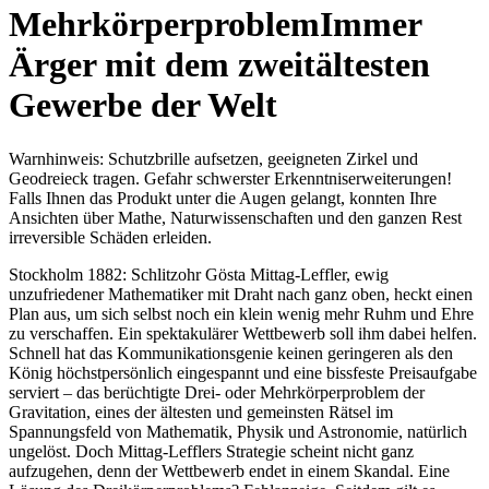
Mehrkörperproblem
Immer
Ärger mit dem zweitältesten
Gewerbe der Welt
Warnhinweis: Schutzbrille aufsetzen, geeigneten Zirkel und
Geodreieck tragen. Gefahr schwerster Erkenntniserweiterungen!
Falls Ihnen das Produkt unter die Augen gelangt, konnten Ihre
Ansichten über Mathe, Naturwissenschaften und den ganzen Rest
irreversible Schäden erleiden.
Stockholm 1882: Schlitzohr Gösta Mittag-Leffler, ewig
unzufriedener Mathematiker mit Draht nach ganz oben, heckt einen
Plan aus, um sich selbst noch ein klein wenig mehr Ruhm und Ehre
zu verschaffen. Ein spektakulärer Wettbewerb soll ihm dabei helfen.
Schnell hat das Kommunikationsgenie keinen geringeren als den
König höchstpersönlich eingespannt und eine bissfeste Preisaufgabe
serviert – das berüchtigte Drei- oder Mehrkörperproblem der
Gravitation, eines der ältesten und gemeinsten Rätsel im
Spannungsfeld von Mathematik, Physik und Astronomie, natürlich
ungelöst. Doch Mittag-Lefflers Strategie scheint nicht ganz
aufzugehen, denn der Wettbewerb endet in einem Skandal. Eine