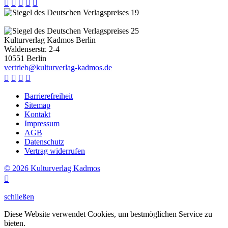





Kulturverlag Kadmos Berlin
Waldenserstr. 2-4
10551
Berlin
v
e
r
t
r
i
e
b
@
k
u
l
t
u
r
v
e
r
l
a
g
-
k
a
d
m
o
s
.
d
e




Barrierefreiheit
Sitemap
Kontakt
Impressum
AGB
Datenschutz
Vertrag widerrufen
© 2026 Kulturverlag Kadmos

schließen
Diese Website verwendet Cookies, um bestmöglichen Service zu
bieten.