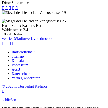
Diese Seite teilen:





Kulturverlag Kadmos Berlin
Waldenserstr. 2-4
10551
Berlin
v
e
r
t
r
i
e
b
@
k
u
l
t
u
r
v
e
r
l
a
g
-
k
a
d
m
o
s
.
d
e




Barrierefreiheit
Sitemap
Kontakt
Impressum
AGB
Datenschutz
Vertrag widerrufen
© 2026 Kulturverlag Kadmos

schließen
Diese Website verwendet Cookies, um bestmöglichen Service zu