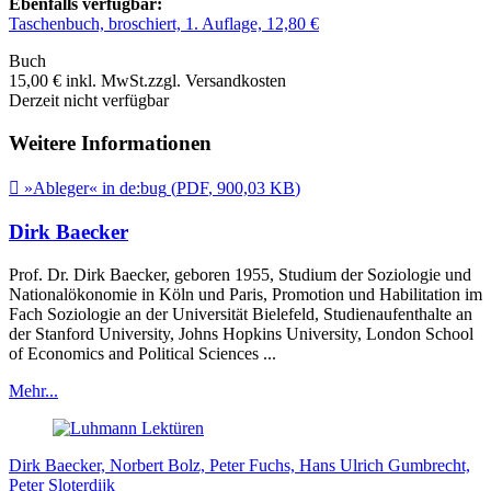
Ebenfalls verfügbar:
Taschenbuch, broschiert, 1. Auflage, 12,80 €
Buch
15,00 €
inkl. MwSt.
zzgl. Versandkosten
Derzeit nicht verfügbar
Weitere Informationen

»Ableger« in de:bug
(
PDF
,
900,03 KB
)
Dirk Baecker
Prof. Dr. Dirk Baecker, geboren 1955, Studium der Soziologie und
Nationalökonomie in Köln und Paris, Promotion und Habilitation im
Fach Soziologie an der Universität Bielefeld, Studienaufenthalte an
der Stanford University, Johns Hopkins University, London School
of Economics and Political Sciences ...
Mehr...
Dirk Baecker, Norbert Bolz, Peter Fuchs, Hans Ulrich Gumbrecht,
Peter Sloterdijk