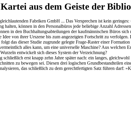
Kartei aus dem Geiste der Bibli
 gleichlautenden Fabriken GmbH ... Das Versprechen ist kein geringes
ng halten, können in den Personalbüros jede beliebige Anzahl Adressen
n in den Buchhaltungsabteilungen der kaufmännischen Büros sich nüt
ve Idee von ihrer Urszene bis zum angezeigten Fortschritt zu verfolgen.
 folgt das dieser Studie zugrunde gelegte Frage-Raster einer Formation
d vermeintlich alles kann, um eine universelle Maschine? Aus welchen 
Wurzeln entwickelt sich dieses System der Verzeichnung?
g schließlich erst knapp zehn Jahre später nach: ein langes, gleichwohl
chnitten zu bewegen sei. Diesen drei logischen Grundbestandteilen eine
ysieren, das schließlich zu dem gerechtfertigten Satz führen darf: »K