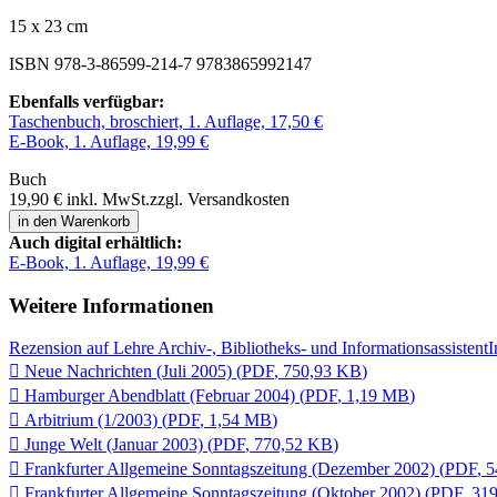
15 x 23 cm
ISBN 978-3-86599-214-7
9783865992147
Ebenfalls verfügbar:
Taschenbuch, broschiert, 1. Auflage, 17,50 €
E-Book, 1. Auflage, 19,99 €
Buch
19,90 €
inkl. MwSt.
zzgl. Versandkosten
in den Warenkorb
Auch digital erhältlich:
E-Book, 1. Auflage, 19,99 €
Weitere Informationen
Rezension auf Lehre Archiv-, Bibliotheks- und InformationsassistentI

Neue Nachrichten (Juli 2005)
(
PDF
,
750,93 KB
)

Hamburger Abendblatt (Februar 2004)
(
PDF
,
1,19 MB
)

Arbitrium (1/2003)
(
PDF
,
1,54 MB
)

Junge Welt (Januar 2003)
(
PDF
,
770,52 KB
)

Frankfurter Allgemeine Sonntagszeitung (Dezember 2002)
(
PDF
,
5

Frankfurter Allgemeine Sonntagszeitung (Oktober 2002)
(
PDF
,
31