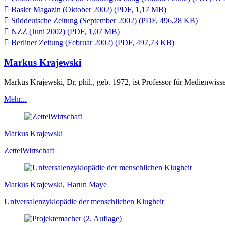

Basler Magazin (Oktober 2002)
(
PDF
,
1,17 MB
)

Süddeutsche Zeitung (September 2002)
(
PDF
,
496,28 KB
)

NZZ (Juni 2002)
(
PDF
,
1,07 MB
)

Berliner Zeitung (Februar 2002)
(
PDF
,
497,73 KB
)
Markus Krajewski
Markus Krajewski, Dr. phil., geb. 1972, ist Professor für Medienwiss
Mehr...
Markus Krajewski
ZettelWirtschaft
Markus Krajewski, Harun Maye
Universalenzyklopädie der menschlichen Klugheit