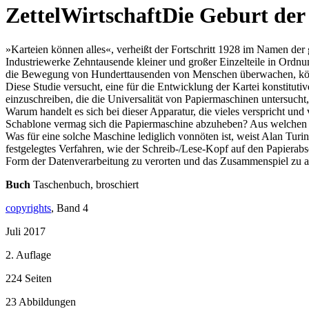
ZettelWirtschaft
Die Geburt der 
»Karteien können alles«, verheißt der Fortschritt 1928 im Namen der
Industriewerke Zehntausende kleiner und großer Einzelteile in Ordnu
die Bewegung von Hunderttausenden von Menschen überwachen, könne
Diese Studie versucht, eine für die Entwicklung der Kartei konstituti
einzuschreiben, die die Universalität von Papiermaschinen untersucht,
Warum handelt es sich bei dieser Apparatur, die vieles verspricht un
Schablone vermag sich die Papiermaschine abzuheben? Aus welchen 
Was für eine solche Maschine lediglich vonnöten ist, weist Alan Turin
festgelegtes Verfahren, wie der Schreib-/Lese-Kopf auf den Papierabs
Form der Datenverarbeitung zu verorten und das Zusammenspiel zu anal
Buch
Taschenbuch, broschiert
copyrights
, Band 4
Juli 2017
2. Auflage
224 Seiten
23 Abbildungen