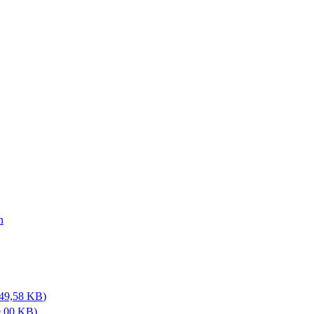
n
49,58 KB
)
9,00 KB
)