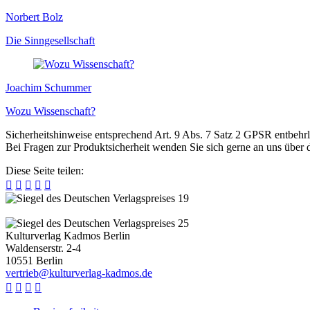
Norbert Bolz
Die Sinngesellschaft
Joachim Schummer
Wozu Wissenschaft?
Sicherheitshinweise entsprechend Art. 9 Abs. 7 Satz 2 GPSR entbehrl
Bei Fragen zur Produktsicherheit wenden Sie sich gerne an uns über
Diese Seite teilen:





Kulturverlag Kadmos Berlin
Waldenserstr. 2-4
10551
Berlin
v
e
r
t
r
i
e
b
@
k
u
l
t
u
r
v
e
r
l
a
g
-
k
a
d
m
o
s
.
d
e



