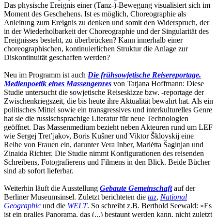
Das physische Ereignis einer (Tanz-)-Bewegung visualisiert sich im
Moment des Geschehens. Ist es möglich, Choreographie als
Anleitung zum Ereignis zu denken und somit den Widerspruch, der
in der Wiederholbarkeit der Choreographie und der Singularität des
Ereignisses besteht, zu überbrücken? Kann innerhalb einer
choreographischen, kontinuierlichen Struktur die Anlage zur
Diskontinuität geschaffen werden?
Neu im Programm ist auch
Die frühsowjetische Reisereportage.
Medienpoetik eines Massengenres
von Tatjana Hoffmann: Diese
Studie untersucht die sowjetische Reiseskizze bzw. -reportage der
Zwischenkriegszeit, die bis heute ihre Aktualität bewahrt hat. Als ein
politisches Mittel sowie ein transgressives und interkulturelles Genre
hat sie die russischsprachige Literatur für neue Technologien
geöffnet. Das Massenmedium bezieht neben Akteuren rund um LEF
wie Sergej Tret’jakov, Boris Kušner und Viktor Šklovskij eine
Reihe von Frauen ein, darunter Vera Inber, Mariėtta Šaginjan und
Zinaida Richter. Die Studie nimmt Konfigurationen des reisenden
Schreibens, Fotografierens und Filmens in den Blick. Beide Bücher
sind ab sofort lieferbar.
Weiterhin läuft die Ausstellung
Gebaute Gemeinschaft
auf der
Berliner Museumsinsel. Zuletzt berichteten die
taz
,
National
Geographic
und die
WELT
. So schreibt z.B. Berthold Seewald: »Es
ist ein pralles Panorama, das (...) bestaunt werden kann, nicht zuletzt