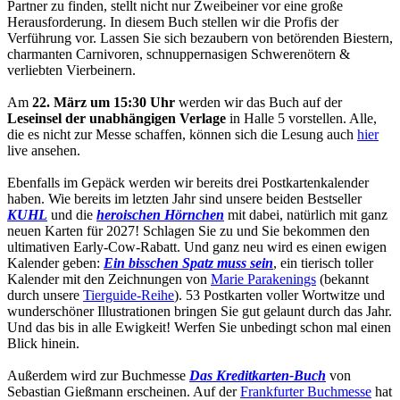
Partner zu finden, stellt nicht nur Zweibeiner vor eine große
Herausforderung. In diesem Buch stellen wir die Profis der
Verführung vor. Lassen Sie sich bezaubern von betörenden Biestern,
charmanten Carnivoren, schnuppernasigen Schwerenötern &
verliebten Vierbeinern.
Am
22. März um 15:30 Uhr
werden wir das Buch auf der
Leseinsel der unabhängigen Verlage
in Halle 5 vorstellen. Alle,
die es nicht zur Messe schaffen, können sich die Lesung auch
hier
live ansehen.
Ebenfalls im Gepäck werden wir bereits drei Postkartenkalender
haben. Wie bereits im letzten Jahr sind unsere beiden Bestseller
KUHL
und die
heroischen Hörnchen
mit dabei, natürlich mit ganz
neuen Karten für 2027! Schlagen Sie zu und Sie bekommen den
ultimativen Early-Cow-Rabatt. Und ganz neu wird es einen ewigen
Kalender geben:
Ein bisschen Spatz muss sein
, ein tierisch toller
Kalender mit den Zeichnungen von
Marie Parakenings
(bekannt
durch unsere
Tierguide-Reihe
). 53 Postkarten voller Wortwitze und
wunderschöner Illustrationen bringen Sie gut gelaunt durch das Jahr.
Und das bis in alle Ewigkeit! Werfen Sie unbedingt schon mal einen
Blick hinein.
Außerdem wird zur Buchmesse
Das Kreditkarten-Buch
von
Sebastian Gießmann erscheinen. Auf der
Frankfurter Buchmesse
hat