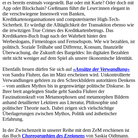
er es bereits erstmals vorgestellt. Bar oder mit Karte? Oder doch mit
App oder Blockchain? Gießmann führt die Leser:innen elegant in
die verschwiegene Innenwelt von Banken,
Kreditkartenorganisationen und computerisierter High-Tech-
Sicherheit. Er würdigt die Alltäglichkeit der Transaktion ebenso wie
die irrwitzigen True Crimes des Kreditkartenbetrugs. Das
Kreditkarten-Buch fragt nach der Wahrheit hinter den
Werbeslogans, Firmenlogos und Fernsehspots. Wie wir bezahlen, ist
politisch. Soziale Teilhabe und Differenz, Konsum, finanzielle
Überwachung, die Zukunft des Bargeldes: Im digitalen Bezahlen
steht nicht weniger auf dem Spiel als unsere ökonomische Identität.
Ebenfalls freuen dürfen Sie sich auf
»Ansätze der Verwandlung«
von Sandra Fluhrer, das im März erscheinen wird. Unkontrollierte
Verwandlungen gehören zu den Schreckbildern autoritären Denkens
– vom antiken Mythos bis in gegenwärtige politische Diskurse. In
Ihrer breit angelegten Studie geht Sandra Fluhrer der
Faszinationskraft von Metamorphosen und metamorphen Bildern
anhand detaillierter Lektüren aus Literatur, Philosophie und
politischer Theorie nach. Dabei zeigen sich vielschichtige
Überlagerungen zwischen Mythos, Politik und ästhetischer
Erfahrung.
In der Zwischenzeit in unserer Reihe mit dem ZeM erschienen ist
das Buch
Choreographien des Ereignens
von Saskia Oidtmann.