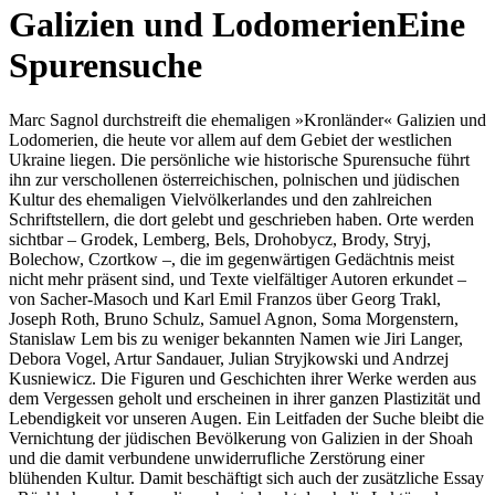
Galizien und Lodomerien
Eine
Spurensuche
Marc Sagnol durchstreift die ehemaligen »Kronländer« Galizien und
Lodomerien, die heute vor allem auf dem Gebiet der westlichen
Ukraine liegen. Die persönliche wie historische Spurensuche führt
ihn zur verschollenen österreichischen, polnischen und jüdischen
Kultur des ehemaligen Vielvölkerlandes und den zahlreichen
Schriftstellern, die dort gelebt und geschrieben haben. Orte werden
sichtbar – Grodek, Lemberg, Bels, Drohobycz, Brody, Stryj,
Bolechow, Czortkow –, die im gegenwärtigen Gedächtnis meist
nicht mehr präsent sind, und Texte vielfältiger Autoren erkundet –
von Sacher-Masoch und Karl Emil Franzos über Georg Trakl,
Joseph Roth, Bruno Schulz, Samuel Agnon, Soma Morgenstern,
Stanislaw Lem bis zu weniger bekannten Namen wie Jiri Langer,
Debora Vogel, Artur Sandauer, Julian Stryjkowski und Andrzej
Kusniewicz. Die Figuren und Geschichten ihrer Werke werden aus
dem Vergessen geholt und erscheinen in ihrer ganzen Plastizität und
Lebendigkeit vor unseren Augen. Ein Leitfaden der Suche bleibt die
Vernichtung der jüdischen Bevölkerung von Galizien in der Shoah
und die damit verbundene unwiderrufliche Zerstörung einer
blühenden Kultur. Damit beschäftigt sich auch der zusätzliche Essay