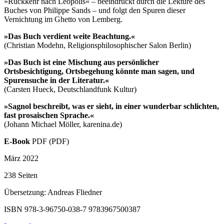
»Rückkehr nach Leopolis« – beeindruckt durch die Lektüre des
Buches von Philippe Sands – und folgt den Spuren dieser
Vernichtung im Ghetto von Lemberg.
»Das Buch verdient weite Beachtung.«
(Christian Modehn, Religionsphilosophischer Salon Berlin)
»Das Buch ist eine Mischung aus persönlicher
Ortsbesichtigung, Ortsbegehung könnte man sagen, und
Spurensuche in der Literatur.«
(Carsten Hueck, Deutschlandfunk Kultur)
»Sagnol beschreibt, was er sieht, in einer wunderbar schlichten,
fast prosaischen Sprache.«
(Johann Michael Möller, karenina.de)
E-Book
PDF (PDF)
März 2022
238 Seiten
Übersetzung: Andreas Fliedner
ISBN 978-3-96750-038-7
9783967500387