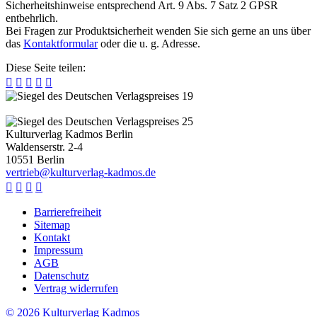
Sicherheitshinweise entsprechend Art. 9 Abs. 7 Satz 2 GPSR
entbehrlich.
Bei Fragen zur Produktsicherheit wenden Sie sich gerne an uns über
das
Kontaktformular
oder die u. g. Adresse.
Diese Seite teilen:





Kulturverlag Kadmos Berlin
Waldenserstr. 2-4
10551
Berlin
v
e
r
t
r
i
e
b
@
k
u
l
t
u
r
v
e
r
l
a
g
-
k
a
d
m
o
s
.
d
e




Barrierefreiheit
Sitemap
Kontakt
Impressum
AGB
Datenschutz
Vertrag widerrufen
© 2026 Kulturverlag Kadmos