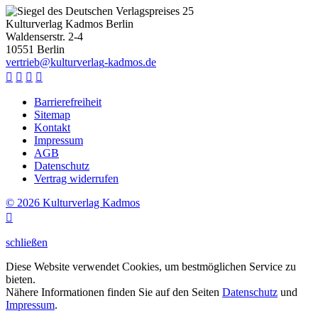
Kulturverlag Kadmos Berlin
Waldenserstr. 2-4
10551
Berlin
v
e
r
t
r
i
e
b
@
k
u
l
t
u
r
v
e
r
l
a
g
-
k
a
d
m
o
s
.
d
e




Barrierefreiheit
Sitemap
Kontakt
Impressum
AGB
Datenschutz
Vertrag widerrufen
© 2026 Kulturverlag Kadmos

schließen
Diese Website verwendet Cookies, um bestmöglichen Service zu
bieten.
Nähere Informationen finden Sie auf den Seiten
Datenschutz
und
Impressum
.